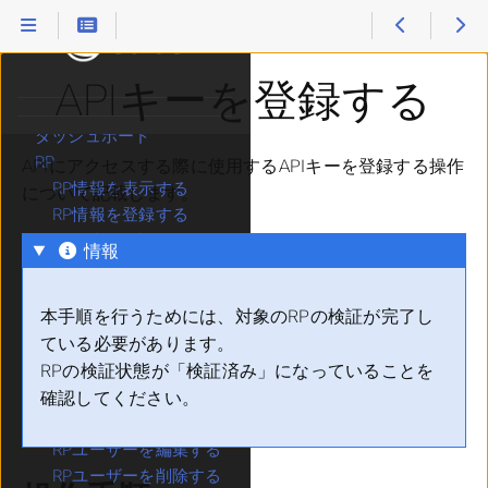
1.
はじめに
2.
サービス概要
3.
導入手順
4.
管理者マニュアル
APIキーを登録する
管理Webサイトログイン
ダッシュボード
RP
APIにアクセスする際に使用するAPIキーを登録する操作
RP情報を表示する
について記載します。
RP情報を登録する
RPの所有確認を行う
情報
RP名を編集する
許容オリジンを登録す
本手順を行うためには、対象のRPの検証が完了し
る
ている必要があります。
許容オリジンを削除す
RPの検証状態が「検証済み」になっていることを
る
確認してください。
RP情報を削除する
RPユーザーを登録する
RPユーザーを編集する
RPユーザーを削除する