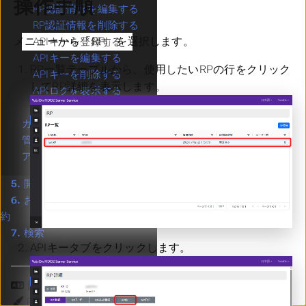
操作手順
RP認証情報を編集する
RP認証情報を削除する
メニューから「RP」を選択します。
APIキーを登録する
APIキーを編集する
RP一覧テーブルから、使用したいRPの行をクリック
APIキーを削除する
してRP詳細を表示します。
APIログを表示する
APIログをCSV出力する
カスタマー
管理者
アクティビティログ
5.
開発者向けマニュアル
6.
お支払い・ライセンス契
約
7.
検索
APIキータブをクリックします。
言語
テーマ