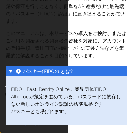
築や保守を行うことなく、簡単なAPI連携だけで最先端
の「パスキー（FIDO2）認証」に置き換えることができ
ます。
このマニュアルは、本サービスの導入をご検討、または
ご利用を開始される開発者の皆様を対象に、アカウント
の登録手順、管理画面の機能、APIの実装方法などを網
羅的に解説することを目的としています。
パスキー(FIDO2) とは?
FIDO＝Fast IDentity Online。業界団体’FIDO
言語
Alliance’が策定を進めている、パスワードに依存し
テーマ
ない新しいオンライン認証の標準規格です。
パスキーとも呼ばれます。
YubiOn FIDO2 Server
Service