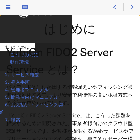
はじめに
1.
はじめに
YubiOn FIDO2 Server
ご利用の前に
動作環境
Service とは？
2.
サービス概要
3.
導入手順
パスワード認証に起因する情報漏えいやフィッシング被
4.
管理者マニュアル
害が深刻化する中、より安全で利便性の高い認証方式へ
5.
開発者向けマニュアル
の移行が求められています。
6.
お支払い・ライセンス契
約
「YubiOn FIDO2 Server Service」は、こうした課題を
7.
検索
解決するために開発された、事業者様向けのクラウド型
認証サービスです。お客様が提供するWebサービスやア
プリケーションのログイン認証を、専門的なサーバー構