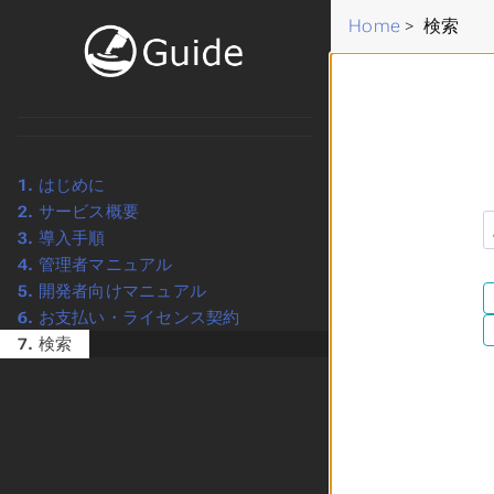
Home
>
検索
1.
はじめに
2.
サービス概要
3.
導入手順
4.
管理者マニュアル
5.
開発者向けマニュアル
6.
お支払い・ライセンス契約
7.
検索