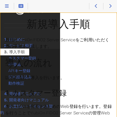
新規導入手順
1.
はじめに
新規にYubiOn FIDO2 Server Serviceをご利用いただく
2.
サービス概要
際の手順を記載します。
3.
導入手順
カスタマー登録
導入の流れ
RP登録
APIキー登録
SDK組み込み
以下の流れで導入を行います。
動作検証
1.カスタマー登録
4.
管理者マニュアル
5.
開発者向けマニュアル
本サービスを利用するためのWeb登録を行います。登録
6.
お支払い・ライセンス契
約
を行うことでYubiOn FIDO2 Server Serviceの管理Web