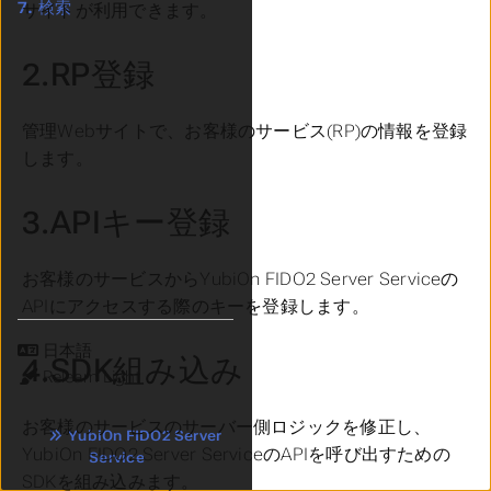
7.
検索
サイトが利用できます。
2.RP登録
管理Webサイトで、お客様のサービス(RP)の情報を登録
します。
3.APIキー登録
お客様のサービスからYubiOn FIDO2 Server Serviceの
APIにアクセスする際のキーを登録します。
言語
4.SDK組み込み
テーマ
お客様のサービスのサーバー側ロジックを修正し、
YubiOn FIDO2 Server
YubiOn FIDO2 Server ServiceのAPIを呼び出すための
Service
SDKを組み込みます。